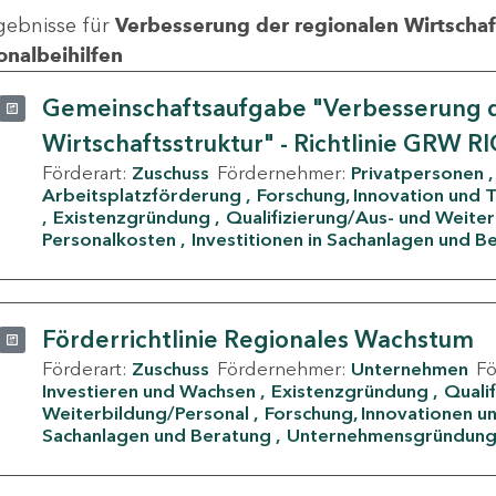
gebnisse für
Verbesserung der regionalen Wirtschafts
onalbeihilfen
Gemeinschaftsaufgabe "Verbesserung d
Wirtschaftsstruktur" - Richtlinie GRW R
Förderart:
Zuschuss
Fördernehmer:
Privatpersonen
Arbeitsplatzförderung
Forschung, Innovation und 
Existenzgründung
Qualifizierung/Aus- und Weite
Personalkosten
Investitionen in Sachanlagen und B
Förderrichtlinie Regionales Wachstum
Förderart:
Zuschuss
Fördernehmer:
Unternehmen
F
Investieren und Wachsen
Existenzgründung
Quali
Weiterbildung/Personal
Forschung, Innovationen un
Sachanlagen und Beratung
Unternehmensgründun