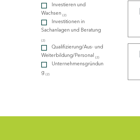
Investieren und
Wachsen
(2)
ndorte
Investitionen in
Sachanlagen und Beratung
(2)
Qualifizierung/Aus- und
Weiterbildung/Personal
(2)
Unternehmensgründun
g
(2)