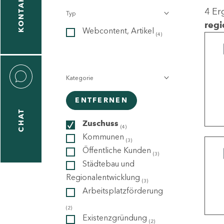
KONTAKT
4 Er
Typ
gen
regi
Webcontent, Artikel
n
(4)
Kategorie
ENTFERNEN
CHAT
icecenter
Zuschuss
(4)
Kommunen
(3)
Öffentliche Kunden
(3)
taktformular
Städtebau und
Regionalentwicklung
(3)
Arbeitsplatzförderung
erportal
(2)
Existenzgründung
(2)