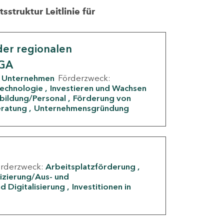
struktur Leitlinie für
er regionalen
IGA
Unternehmen
Förderzweck:
Technologie
Investieren und Wachsen
rbildung/Personal
Förderung von
eratung
Unternehmensgründung
örderzweck:
Arbeitsplatzförderung
fizierung/Aus- und
d Digitalisierung
Investitionen in
g