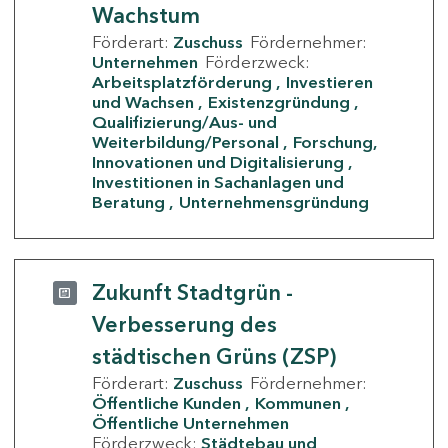
Wachstum
Förderart:
Zuschuss
Fördernehmer:
Unternehmen
Förderzweck:
Arbeitsplatzförderung
Investieren
und Wachsen
Existenzgründung
Qualifizierung/Aus- und
Weiterbildung/Personal
Forschung,
Innovationen und Digitalisierung
Investitionen in Sachanlagen und
Beratung
Unternehmensgründung
Zukunft Stadtgrün -
Verbesserung des
städtischen Grüns (ZSP)
Förderart:
Zuschuss
Fördernehmer:
Öffentliche Kunden
Kommunen
Öffentliche Unternehmen
Förderzweck:
Städtebau und