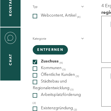
KONTAKT
4 Er
Typ
gen
regi
Webcontent, Artikel
n
(4)
Kategorie
ENTFERNEN
CHAT
icecenter
Zuschuss
(4)
Kommunen
(3)
Öffentliche Kunden
(3)
taktformular
Städtebau und
Regionalentwicklung
(3)
Arbeitsplatzförderung
erportal
(2)
Existenzgründung
(2)