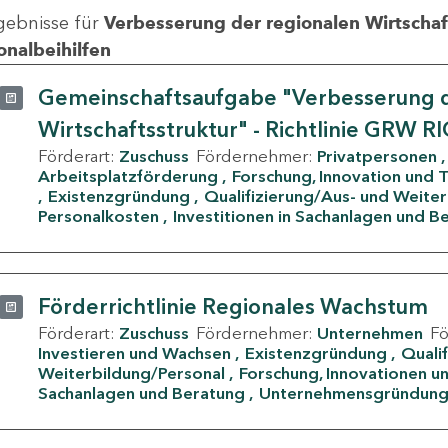
gebnisse für
Verbesserung der regionalen Wirtschafts
onalbeihilfen
Gemeinschaftsaufgabe "Verbesserung d
Wirtschaftsstruktur" - Richtlinie GRW R
Förderart:
Zuschuss
Fördernehmer:
Privatpersonen
Arbeitsplatzförderung
Forschung, Innovation und 
Existenzgründung
Qualifizierung/Aus- und Weite
Personalkosten
Investitionen in Sachanlagen und B
Förderrichtlinie Regionales Wachstum
Förderart:
Zuschuss
Fördernehmer:
Unternehmen
F
Investieren und Wachsen
Existenzgründung
Quali
Weiterbildung/Personal
Forschung, Innovationen un
Sachanlagen und Beratung
Unternehmensgründun