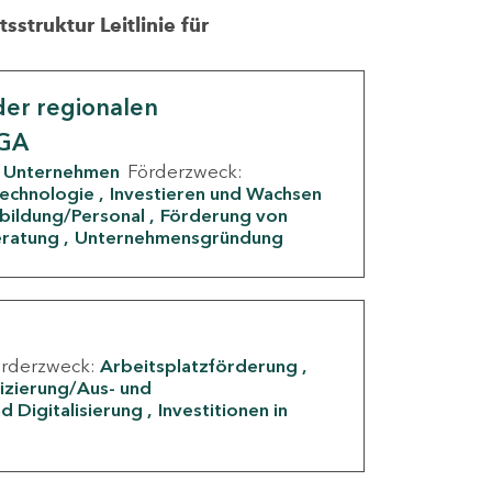
struktur Leitlinie für
er regionalen
IGA
Unternehmen
Förderzweck:
Technologie
Investieren und Wachsen
rbildung/Personal
Förderung von
eratung
Unternehmensgründung
örderzweck:
Arbeitsplatzförderung
fizierung/Aus- und
d Digitalisierung
Investitionen in
g