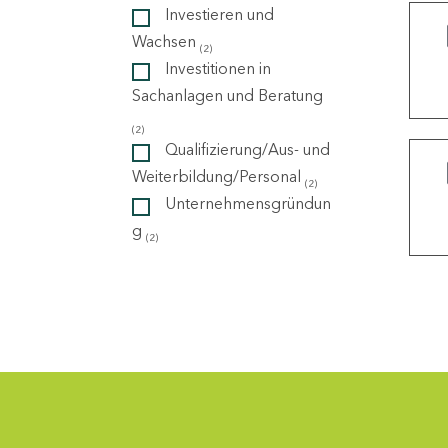
Investieren und
Wachsen
(2)
ndorte
Investitionen in
Sachanlagen und Beratung
(2)
Qualifizierung/Aus- und
Weiterbildung/Personal
(2)
Unternehmensgründun
g
(2)