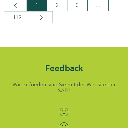
1
2
3
...
Seite
Seite
Seite
Zwischenseit
119
Seite
Feedback
Wie zufrieden sind Sie mit der Website der
SAB?
Bewertung auswählen