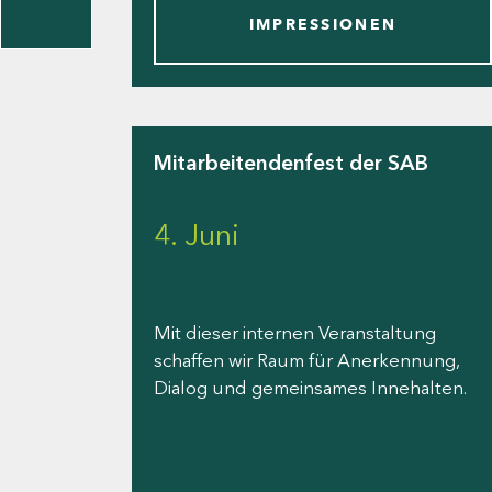
IMPRESSIONEN
taktformular
erportal
Mitarbeitendenfest der SAB
4. Juni
ndorte
Mit dieser internen Veranstaltung
schaffen wir Raum für Anerkennung,
Dialog und gemeinsames Innehalten.