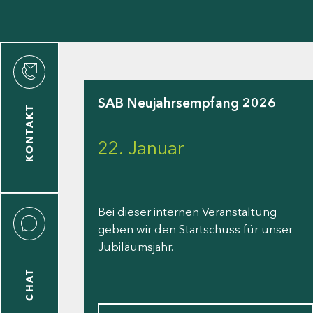
den
SAB Neujahrsempfang 2026
KONTAKT
gen
22. Januar
n
Bei dieser internen Veranstaltung
geben wir den Startschuss für unser
Jubiläumsjahr.
CHAT
icecenter