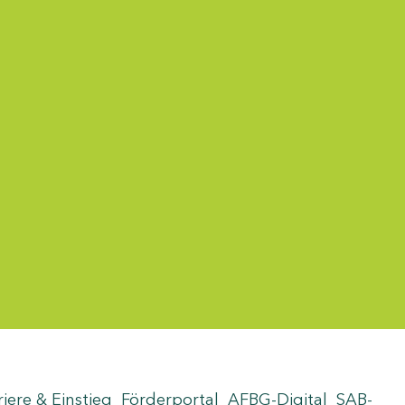
riere & Einstieg
Förderportal
AFBG-Digital
SAB-