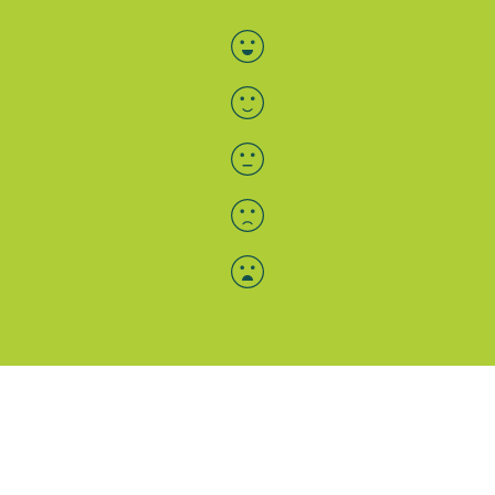
Bewertung auswählen
Menü-Anzeige
SAB: Für Sie da