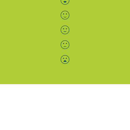
Menü-Anzeige
SAB: Für Sie da
Portale