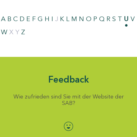
A
B
C
D
E
F
G
H
I
J
K
L
M
N
O
P
Q
R
S
T
U
V
W
X
Y
Z
Feedback
Wie zufrieden sind Sie mit der Website der
SAB?
Bewertung auswählen