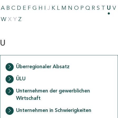
A
B
C
D
E
F
G
H
I
J
K
L
M
N
O
P
Q
R
S
T
U
V
W
X
Y
Z
U
Überregionaler Absatz
ÜLU
Unternehmen der gewerblichen
Wirtschaft
Unternehmen in Schwierigkeiten