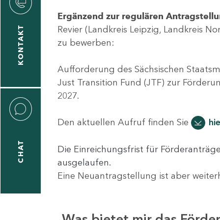
rtschaft
Ergänzend zur regulären Antragstell
Revier (Landkreis Leipzig, Landkreis 
KONTAKT
zu bewerben:
Aufforderung des Sächsischen Staatsmi
Just Transition Fund (JTF) zur Förderu
2027.
Den aktuellen Aufruf finden Sie
hi
CHAT
Die Einreichungsfrist für Förderanträg
ausgelaufen.
Eine Neuantragstellung ist aber weiter
Was bietet mir das Förd