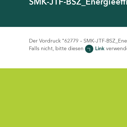
SMK-JTF-BSZ_Energieeffi
Der Vordruck "62779 – SMK-JTF-BSZ_Energ
Falls nicht, bitte diesen
Link
verwend