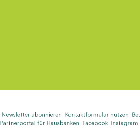
Menü-Anzeige
Newsletter abonnieren
Kontaktformular nutzen
Be
Partnerportal für Hausbanken
Facebook
Instagram
Seite teilen
Zum Seitenanfang