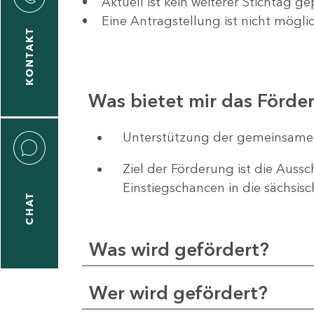
• Aktuell ist kein weiterer Stichtag ge
ldung
• Eine Antragstellung ist nicht möglic
KONTAKT
Was bietet mir das Förd
Unterstützung der gemeinsame
Ziel der Förderung ist die Auss
Einstiegschancen in die sächsis
CHAT
Was wird gefördert?
Wer wird gefördert?