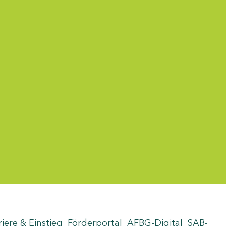
riere & Einstieg
Förderportal
AFBG-Digital
SAB-