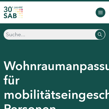
Wohnraumanpass
für
mobilitätseingesc
Personen