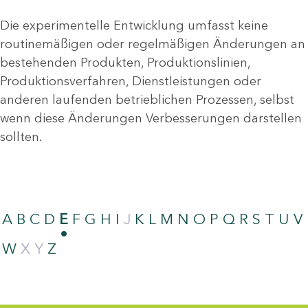
Die experimentelle Entwicklung umfasst keine
routinemäßigen oder regelmäßigen Änderungen an
bestehenden Produkten, Produktionslinien,
Produktionsverfahren, Dienstleistungen oder
anderen laufenden betrieblichen Prozessen, selbst
wenn diese Änderungen Verbesserungen darstellen
sollten.
A
B
C
D
E
F
G
H
I
J
K
L
M
N
O
P
Q
R
S
T
U
V
W
X
Y
Z