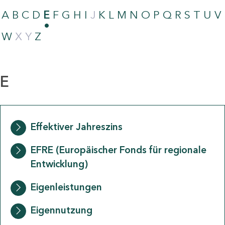
A
B
C
D
E
F
G
H
I
J
K
L
M
N
O
P
Q
R
S
T
U
V
W
X
Y
Z
E
Effektiver Jahreszins
EFRE (Europäischer Fonds für regionale
Entwicklung)
Eigenleistungen
Eigennutzung